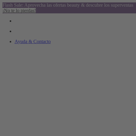
Flash Sale: Aprovecha las ofertas beauty & descubre los superventas
¡No te lo pierdas!
Ayuda & Contacto