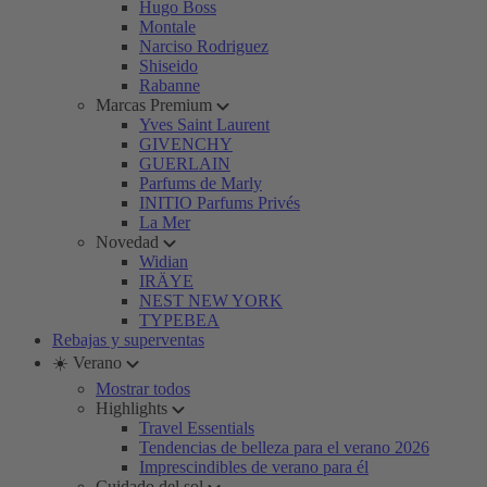
Hugo Boss
Montale
Narciso Rodriguez
Shiseido
Rabanne
Marcas Premium
Yves Saint Laurent
GIVENCHY
GUERLAIN
Parfums de Marly
INITIO Parfums Privés
La Mer
Novedad
Widian
IRÄYE
NEST NEW YORK
TYPEBEA
Rebajas y superventas
☀️ Verano
Mostrar todos
Highlights
Travel Essentials
Tendencias de belleza para el verano 2026
Imprescindibles de verano para él
Cuidado del sol