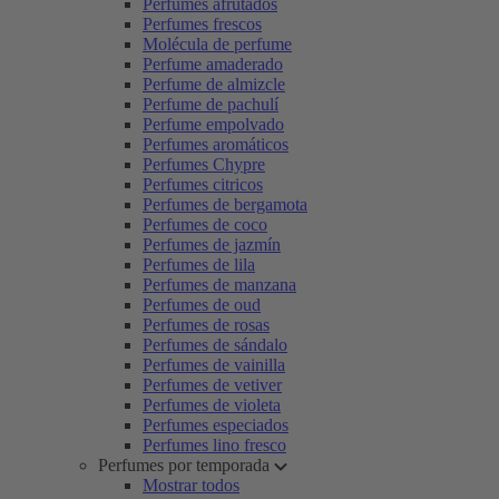
Perfumes afrutados
Perfumes frescos
Molécula de perfume
Perfume amaderado
Perfume de almizcle
Perfume de pachulí
Perfume empolvado
Perfumes aromáticos
Perfumes Chypre
Perfumes citricos
Perfumes de bergamota
Perfumes de coco
Perfumes de jazmín
Perfumes de lila
Perfumes de manzana
Perfumes de oud
Perfumes de rosas
Perfumes de sándalo
Perfumes de vainilla
Perfumes de vetiver
Perfumes de violeta
Perfumes especiados
Perfumes lino fresco
Perfumes por temporada
Mostrar todos