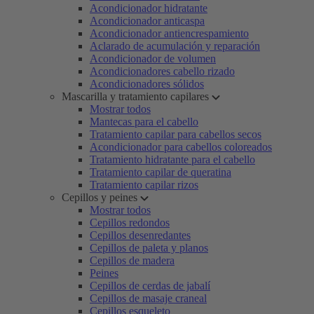
Acondicionador hidratante
Acondicionador anticaspa
Acondicionador antiencrespamiento
Aclarado de acumulación y reparación
Acondicionador de volumen
Acondicionadores cabello rizado
Acondicionadores sólidos
Mascarilla y tratamiento capilares
Mostrar todos
Mantecas para el cabello
Tratamiento capilar para cabellos secos
Acondicionador para cabellos coloreados
Tratamiento hidratante para el cabello
Tratamiento capilar de queratina
Tratamiento capilar rizos
Cepillos y peines
Mostrar todos
Cepillos redondos
Cepillos desenredantes
Cepillos de paleta y planos
Cepillos de madera
Peines
Cepillos de cerdas de jabalí
Cepillos de masaje craneal
Cepillos esqueleto