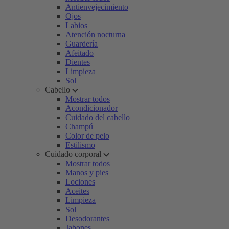
Antienvejecimiento
Ojos
Labios
Atención nocturna
Guardería
Afeitado
Dientes
Limpieza
Sol
Cabello
Mostrar todos
Acondicionador
Cuidado del cabello
Champú
Color de pelo
Estilismo
Cuidado corporal
Mostrar todos
Manos y pies
Lociones
Aceites
Limpieza
Sol
Desodorantes
Jabones