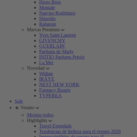
Hugo Boss
Montale
Narciso Rodriguez
Shiseido
Rabanne
Marcas Premium
Yves Saint Laurent
GIVENCHY
GUERLAIN
Parfums de Marly
INITIO Parfums Privés
La Mer
Novedad
Widian
IRÄYE
NEST NEW YORK
Farmacy Beauty
TYPEBEA
Sale
☀️ Verano
Mostrar todos
Highlights
Travel Essentials
Tendencias de belleza para el verano 2026
Imprescindibles de verano para él