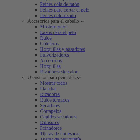
Peines cola de ratón
Peines para cortar el pelo
Peines pelo rizado
Accesorios para el cabello
Mostrar todos
Lazos para el pelo
Rulos
Coleteros
Horquillas y pasadores
Pulverizadores
Accesorios
Horquillas
Rizadores sin calor
Utensilios para peinados
Mostrar todos
Plancha
Rizadores
Rulos térmicos
Secadores
Cortapelos
Cepillos secadores
Difusores
Peinadores
Tijeras de entresacar
Tijeras de peluquería