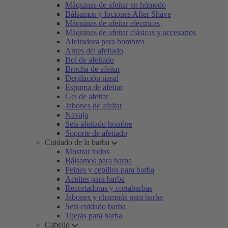
Máquinas de afeitar en húmedo
Bálsamos y lociones After Shave
Máquinas de afeitar eléctricas
Máquinas de afeitar clásicas y accesorios
Afeitadora para hombres
Antes del afeitado
Bol de afeitado
Brocha de afeitar
Depilación nasal
Espuma de afeitar
Gel de afeitar
Jabones de afeitar
Navaja
Sets afeitado hombre
Soporte de afeitado
Cuidado de la barba
Mostrar todos
Bálsamos para barba
Peines y cepillos para barba
Aceites para barba
Recortadoras y cortabarbas
Jabones y champús para barba
Sets cuidado barba
Tijeras para barba
Cabello