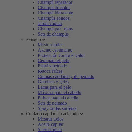
Champú reparador
Champú de color
Champú hidratante
Champús sólidos
Jabón capilar
Champú para rizos
Sets de champús
Peinado
Mostrar todos
Agente espumante
Protección contra el calor
Cera para el pelo
Espráis peinado
Retoca raíces
Cremas capilares y de peinado
Gominas y geles
Lacas para el pelo
Máscara para el cabello
Polvos para el cabello
Sets de peinado
Spray ondas surferas
Cuidado capilar sin aclarado
Mostrar todos
Aceite capilar
Suero capilar