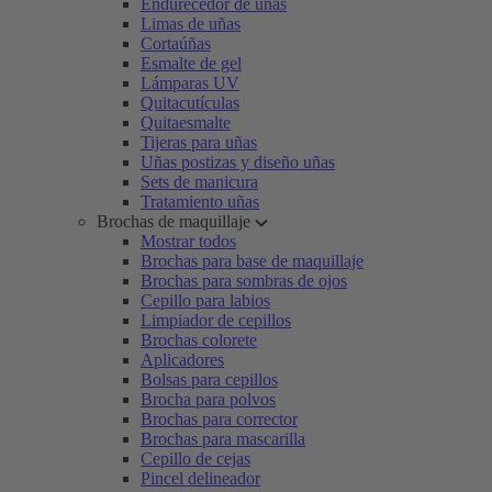
Endurecedor de uñas
Limas de uñas
Cortaúñas
Esmalte de gel
Lámparas UV
Quitacutículas
Quitaesmalte
Tijeras para uñas
Uñas postizas y diseño uñas
Sets de manicura
Tratamiento uñas
Brochas de maquillaje
Mostrar todos
Brochas para base de maquillaje
Brochas para sombras de ojos
Cepillo para labios
Limpiador de cepillos
Brochas colorete
Aplicadores
Bolsas para cepillos
Brocha para polvos
Brochas para corrector
Brochas para mascarilla
Cepillo de cejas
Pincel delineador