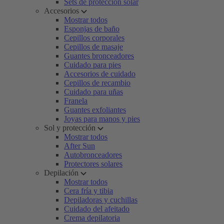
Sets de protección solar
Accesorios
Mostrar todos
Esponjas de baño
Cepillos corporales
Cepillos de masaje
Guantes bronceadores
Cuidado para pies
Accesorios de cuidado
Cepillos de recambio
Cuidado para uñas
Franela
Guantes exfoliantes
Joyas para manos y pies
Sol y protección
Mostrar todos
After Sun
Autobronceadores
Protectores solares
Depilación
Mostrar todos
Cera fría y tibia
Depiladoras y cuchillas
Cuidado del afeitado
Crema depilatoria