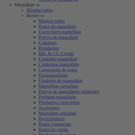
Maquillaje
Mostrar todos
Rostro
Mostrar todos
Bases de maquillaje
Correctores maquillaje
Polvos de maquillaje
Coloretes
Resaltador
BB- & CC-Cream
Contorno maquillaje
Contornos maquillaje
Correctores de color
Desmaquillante
Fijadores de maquillaje
Maquillaje camuflaje
Polvos de maquillajes minerales
Prebases maquillaje
Productos correctores
Accesorios
Maquillaje antiedad
Bronceadores
Bases compactas
Bases en crema
Productos de efecto