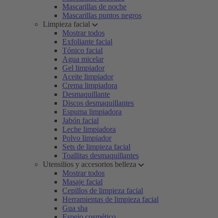
Mascarillas de noche
Mascarillas puntos negros
Limpieza facial
Mostrar todos
Exfoliante facial
Tónico facial
Agua micelar
Gel limpiador
Aceite limpiador
Crema limpiadora
Desmaquillante
Discos desmaquillantes
Espuma limpiadora
Jabón facial
Leche limpiadora
Polvo limpiador
Sets de limpieza facial
Toallitas desmaquillantes
Utensilios y accesorios belleza
Mostrar todos
Masaje facial
Cepillos de limpieza facial
Herramientas de limpieza facial
Gua sha
Espejo cosmético