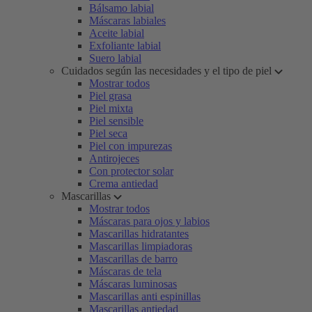
Bálsamo labial
Máscaras labiales
Aceite labial
Exfoliante labial
Suero labial
Cuidados según las necesidades y el tipo de piel
Mostrar todos
Piel grasa
Piel mixta
Piel sensible
Piel seca
Piel con impurezas
Antirojeces
Con protector solar
Crema antiedad
Mascarillas
Mostrar todos
Máscaras para ojos y labios
Mascarillas hidratantes
Mascarillas limpiadoras
Mascarillas de barro
Máscaras de tela
Máscaras luminosas
Mascarillas anti espinillas
Mascarillas antiedad