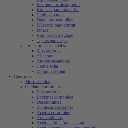
Bastoncillos de algodón
Brochas para mascarilla
Cepillos para cejas
Diademas maquillaje
Máscaras para dormir
Pinzas
Rodillo microagujas
Tijeras para cejas
Protector solar facial
Mostrar todos
After sun
Autobronceadores
Crema solar
Maquillaje solar
Cuerpo
Mostrar todos
Cuidado corporal
Mostrar todos
Lociones corporales
Desodorantes
Mantecas corporales
Aceites corporales
Anticelulíticos
Aceite e infusión de sauna
Aceites esenciales y para masajes