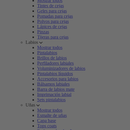
Mostrar todos
Tintes de cejas
Geles para cejas
Pomadas para cejas
Polvos para cejas
Lápices de cejas
Pinzas
Tijeras para cejas
Labios
Mostrar todos
Pintalabios
Brillos de labios
Perfiladores labiales
Voluminizadores de labios
Pintalabios líquidos
Accesorios para labios
Bálsamos labiales
Barra de labios mate
Imprimación labial
Sets pintalabios
Uñas
Mostrar todos
Esmalte de uñas
Capa base
Tops coats