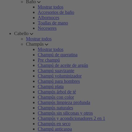
Baño
Mostrar todos
Accesorios de baño
Albornoces
Toallas de mano
Neceseres
Cabello
Mostrar todos
Champús
Mostrar todos
Champú de queratina
Pre champú
Champú de aceite de argán
Champú suavizante
Champú voluminizador
Champú para hombres
Champú plata
Champús árbol de té
Champús con color
Champús limpieza profunda
Champús naturales
Champús sin siliconas y otros
Champús y acondicionadores 2 en 1
Champús en seco
Champú anticaspa