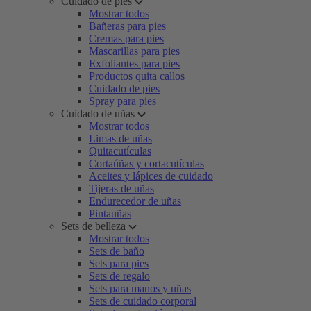
Cuidado de pies
Mostrar todos
Bañeras para pies
Cremas para pies
Mascarillas para pies
Exfoliantes para pies
Productos quita callos
Cuidado de pies
Spray para pies
Cuidado de uñas
Mostrar todos
Limas de uñas
Quitacutículas
Cortaúñas y cortacutículas
Aceites y lápices de cuidado
Tijeras de uñas
Endurecedor de uñas
Pintauñas
Sets de belleza
Mostrar todos
Sets de baño
Sets para pies
Sets de regalo
Sets para manos y uñas
Sets de cuidado corporal