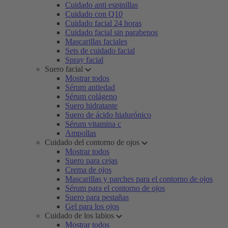
Cuidado anti espinillas
Cuidado con Q10
Cuidado facial 24 horas
Cuidado facial sin parabenos
Mascarillas faciales
Sets de cuidado facial
Spray facial
Suero facial
Mostrar todos
Sérum antiedad
Sérum colágeno
Suero hidratante
Suero de ácido hialurónico
Sérum vitamina c
Ampollas
Cuidado del contorno de ojos
Mostrar todos
Suero para cejas
Crema de ojos
Mascarillas y parches para el contorno de ojos
Sérum para el contorno de ojos
Suero para pestañas
Gel para los ojos
Cuidado de los labios
Mostrar todos