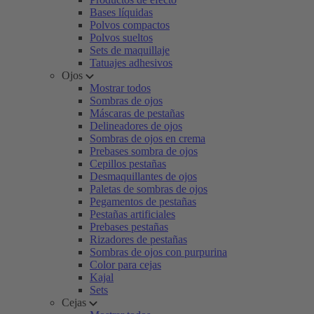
Bases líquidas
Polvos compactos
Polvos sueltos
Sets de maquillaje
Tatuajes adhesivos
Ojos
Mostrar todos
Sombras de ojos
Máscaras de pestañas
Delineadores de ojos
Sombras de ojos en crema
Prebases sombra de ojos
Cepillos pestañas
Desmaquillantes de ojos
Paletas de sombras de ojos
Pegamentos de pestañas
Pestañas artificiales
Prebases pestañas
Rizadores de pestañas
Sombras de ojos con purpurina
Color para cejas
Kajal
Sets
Cejas