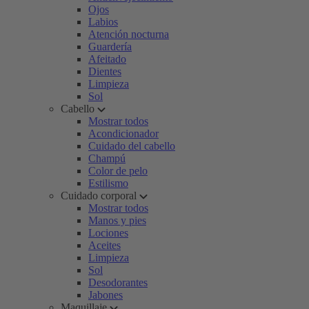
Ojos
Labios
Atención nocturna
Guardería
Afeitado
Dientes
Limpieza
Sol
Cabello
Mostrar todos
Acondicionador
Cuidado del cabello
Champú
Color de pelo
Estilismo
Cuidado corporal
Mostrar todos
Manos y pies
Lociones
Aceites
Limpieza
Sol
Desodorantes
Jabones
Maquillaje