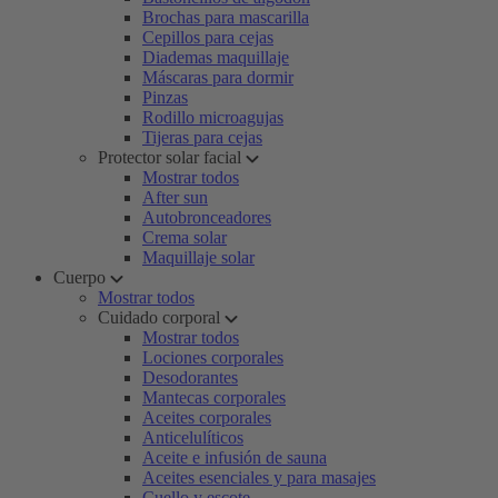
Brochas para mascarilla
Cepillos para cejas
Diademas maquillaje
Máscaras para dormir
Pinzas
Rodillo microagujas
Tijeras para cejas
Protector solar facial
Mostrar todos
After sun
Autobronceadores
Crema solar
Maquillaje solar
Cuerpo
Mostrar todos
Cuidado corporal
Mostrar todos
Lociones corporales
Desodorantes
Mantecas corporales
Aceites corporales
Anticelulíticos
Aceite e infusión de sauna
Aceites esenciales y para masajes
Cuello y escote