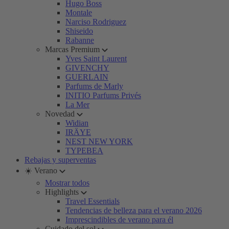
Hugo Boss
Montale
Narciso Rodriguez
Shiseido
Rabanne
Marcas Premium
Yves Saint Laurent
GIVENCHY
GUERLAIN
Parfums de Marly
INITIO Parfums Privés
La Mer
Novedad
Widian
IRÄYE
NEST NEW YORK
TYPEBEA
Rebajas y superventas
☀️ Verano
Mostrar todos
Highlights
Travel Essentials
Tendencias de belleza para el verano 2026
Imprescindibles de verano para él
Cuidado del sol