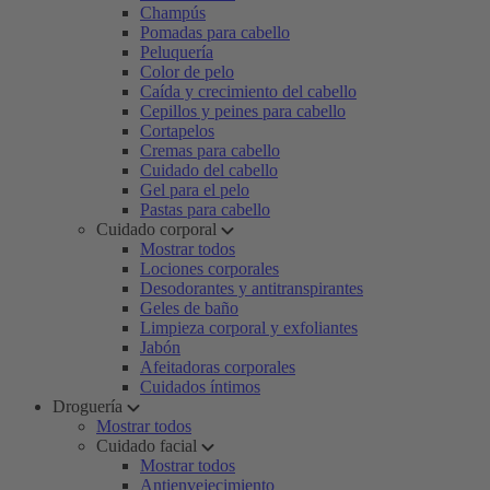
Champús
Pomadas para cabello
Peluquería
Color de pelo
Caída y crecimiento del cabello
Cepillos y peines para cabello
Cortapelos
Cremas para cabello
Cuidado del cabello
Gel para el pelo
Pastas para cabello
Cuidado corporal
Mostrar todos
Lociones corporales
Desodorantes y antitranspirantes
Geles de baño
Limpieza corporal y exfoliantes
Jabón
Afeitadoras corporales
Cuidados íntimos
Droguería
Mostrar todos
Cuidado facial
Mostrar todos
Antienvejecimiento