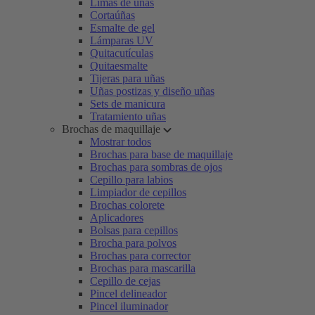
Limas de uñas
Cortaúñas
Esmalte de gel
Lámparas UV
Quitacutículas
Quitaesmalte
Tijeras para uñas
Uñas postizas y diseño uñas
Sets de manicura
Tratamiento uñas
Brochas de maquillaje
Mostrar todos
Brochas para base de maquillaje
Brochas para sombras de ojos
Cepillo para labios
Limpiador de cepillos
Brochas colorete
Aplicadores
Bolsas para cepillos
Brocha para polvos
Brochas para corrector
Brochas para mascarilla
Cepillo de cejas
Pincel delineador
Pincel iluminador