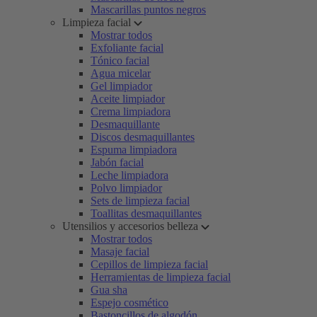
Mascarillas puntos negros
Limpieza facial
Mostrar todos
Exfoliante facial
Tónico facial
Agua micelar
Gel limpiador
Aceite limpiador
Crema limpiadora
Desmaquillante
Discos desmaquillantes
Espuma limpiadora
Jabón facial
Leche limpiadora
Polvo limpiador
Sets de limpieza facial
Toallitas desmaquillantes
Utensilios y accesorios belleza
Mostrar todos
Masaje facial
Cepillos de limpieza facial
Herramientas de limpieza facial
Gua sha
Espejo cosmético
Bastoncillos de algodón