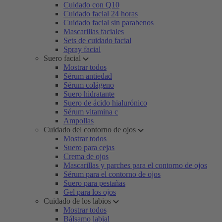
Cuidado con Q10
Cuidado facial 24 horas
Cuidado facial sin parabenos
Mascarillas faciales
Sets de cuidado facial
Spray facial
Suero facial
Mostrar todos
Sérum antiedad
Sérum colágeno
Suero hidratante
Suero de ácido hialurónico
Sérum vitamina c
Ampollas
Cuidado del contorno de ojos
Mostrar todos
Suero para cejas
Crema de ojos
Mascarillas y parches para el contorno de ojos
Sérum para el contorno de ojos
Suero para pestañas
Gel para los ojos
Cuidado de los labios
Mostrar todos
Bálsamo labial