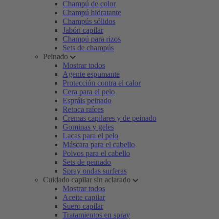
Champú de color
Champú hidratante
Champús sólidos
Jabón capilar
Champú para rizos
Sets de champús
Peinado
Mostrar todos
Agente espumante
Protección contra el calor
Cera para el pelo
Espráis peinado
Retoca raíces
Cremas capilares y de peinado
Gominas y geles
Lacas para el pelo
Máscara para el cabello
Polvos para el cabello
Sets de peinado
Spray ondas surferas
Cuidado capilar sin aclarado
Mostrar todos
Aceite capilar
Suero capilar
Tratamientos en spray