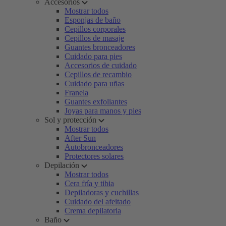
Accesorios
Mostrar todos
Esponjas de baño
Cepillos corporales
Cepillos de masaje
Guantes bronceadores
Cuidado para pies
Accesorios de cuidado
Cepillos de recambio
Cuidado para uñas
Franela
Guantes exfoliantes
Joyas para manos y pies
Sol y protección
Mostrar todos
After Sun
Autobronceadores
Protectores solares
Depilación
Mostrar todos
Cera fría y tibia
Depiladoras y cuchillas
Cuidado del afeitado
Crema depilatoria
Baño