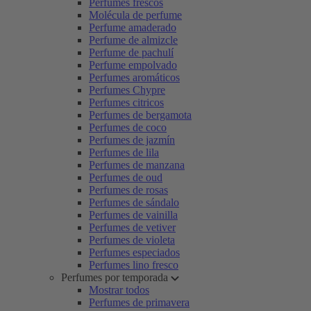
Perfumes frescos
Molécula de perfume
Perfume amaderado
Perfume de almizcle
Perfume de pachulí
Perfume empolvado
Perfumes aromáticos
Perfumes Chypre
Perfumes citricos
Perfumes de bergamota
Perfumes de coco
Perfumes de jazmín
Perfumes de lila
Perfumes de manzana
Perfumes de oud
Perfumes de rosas
Perfumes de sándalo
Perfumes de vainilla
Perfumes de vetiver
Perfumes de violeta
Perfumes especiados
Perfumes lino fresco
Perfumes por temporada
Mostrar todos
Perfumes de primavera