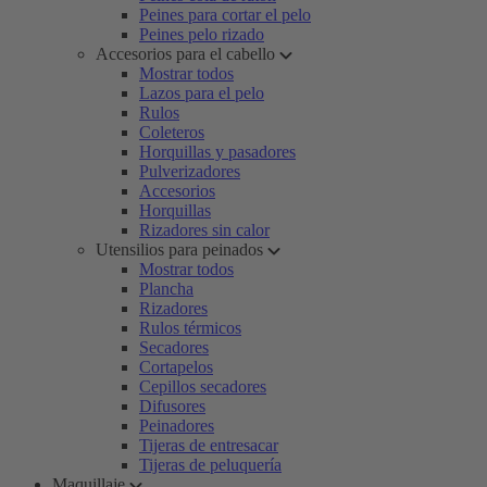
Peines para cortar el pelo
Peines pelo rizado
Accesorios para el cabello
Mostrar todos
Lazos para el pelo
Rulos
Coleteros
Horquillas y pasadores
Pulverizadores
Accesorios
Horquillas
Rizadores sin calor
Utensilios para peinados
Mostrar todos
Plancha
Rizadores
Rulos térmicos
Secadores
Cortapelos
Cepillos secadores
Difusores
Peinadores
Tijeras de entresacar
Tijeras de peluquería
Maquillaje