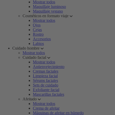
Mostrar todos
Maquillaje luminoso
Maquillaje vegano
Cosméticos en formato viaje
Mostrar todos
Ojos
Cejas
Rostro
Accesorios
Labios
Cuidado hombre
Mostrar todos
Cuidado facial
Mostrar todos
Antienvejecimiento
Cremas faciales
Limpieza facial
Sérums faciales
Sets de cuidado
Exfoliante facial
Mascarillas faciales
Afeitado
Mostrar todos
Crema de afeitar
Máquinas de afeitar en húmedo