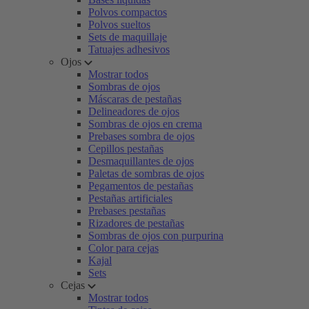
Polvos compactos
Polvos sueltos
Sets de maquillaje
Tatuajes adhesivos
Ojos
Mostrar todos
Sombras de ojos
Máscaras de pestañas
Delineadores de ojos
Sombras de ojos en crema
Prebases sombra de ojos
Cepillos pestañas
Desmaquillantes de ojos
Paletas de sombras de ojos
Pegamentos de pestañas
Pestañas artificiales
Prebases pestañas
Rizadores de pestañas
Sombras de ojos con purpurina
Color para cejas
Kajal
Sets
Cejas
Mostrar todos