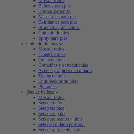
Mostrar todos
Bañeras para pies
Cremas para pies
Mascarillas para pies
Exfoliantes para pies
Productos quita callos
Cuidado de pies
Spray para pies
Cuidado de uñas
Mostrar todos
Limas de uñas
Quitacutículas
Cortaúñas y cortacutículas
Aceites y lápices de cuidado
Tijeras de uñas
Endurecedor de uñas
Pintauñas
Sets de belleza
Mostrar todos
Sets de baño
Sets para pies
Sets de regalo
Sets para manos y uñas
Sets de cuidado corporal
Sets de protección solar