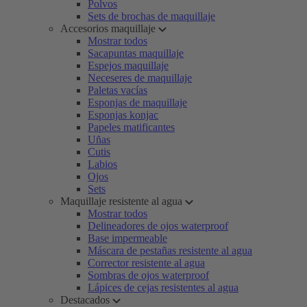
Polvos
Sets de brochas de maquillaje
Accesorios maquillaje
Mostrar todos
Sacapuntas maquillaje
Espejos maquillaje
Neceseres de maquillaje
Paletas vacías
Esponjas de maquillaje
Esponjas konjac
Papeles matificantes
Uñas
Cutis
Labios
Ojos
Sets
Maquillaje resistente al agua
Mostrar todos
Delineadores de ojos waterproof
Base impermeable
Máscara de pestañas resistente al agua
Corrector resistente al agua
Sombras de ojos waterproof
Lápices de cejas resistentes al agua
Destacados