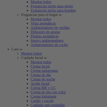
Mostrar todos
Fragancias nicho para mujer
Fragancias nicho para hombre
Fragancias para el hogar
Mostrar todos
Velas aromáticas
Ambientadores de varillas
Difusores de aroma
Piedras aromáticas
Sprays ambientadores
Ambientadores de coche
Cara
Mostrar todos
Cuidado facial
Mostrar todos
Crema facial
Crema antiarrugas
Crema de día
Crema de noche
Aceite facial
Crema BB y CC
Crema de día con color
Crema hidratante
Cuello y escote
Cuidado anti espinillas