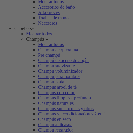
Mostrar todos
Accesorios de baño
Albornoces
Toallas de mano
Neceseres
Cabello
Mostrar todos
Champús
Mostrar todos
Champú de queratina
Pre champú
Champú de aceite de argán
Champú suavizante
Champú voluminizador
Champú para hombres
Champú plata
Champús árbol de té
Champús con color
Champús limpieza profunda
Champús naturales
Champús sin siliconas y otros
Champús y acondicionadores 2 en 1
Champús en seco
Champú anticaspa
Champú reparador