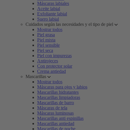
Máscaras labiales
Aceite labial
Exfoliante labial
Suero labial
Cuidados según las necesidades y el tipo de piel
Mostrar todos
Piel grasa
Piel mixta
Piel sensible
Piel seca
Piel con impurezas
Antirojeces
Con protector solar
Crema antiedad
Mascarillas
Mostrar todos
Máscaras para ojos y labios
Mascarillas hidratantes
Mascarillas limpiadoras
Mascarillas de barro
Máscaras de tela
Máscaras luminosas
Mascarillas anti espinillas
Mascarillas antiedad
Mascarillas de noche