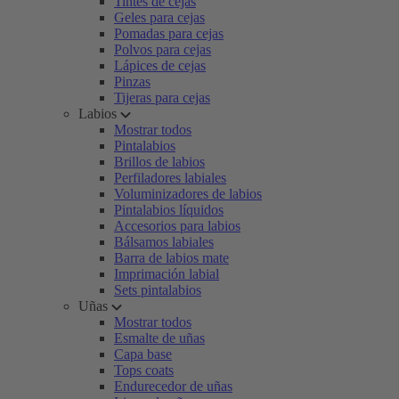
Tintes de cejas
Geles para cejas
Pomadas para cejas
Polvos para cejas
Lápices de cejas
Pinzas
Tijeras para cejas
Labios
Mostrar todos
Pintalabios
Brillos de labios
Perfiladores labiales
Voluminizadores de labios
Pintalabios líquidos
Accesorios para labios
Bálsamos labiales
Barra de labios mate
Imprimación labial
Sets pintalabios
Uñas
Mostrar todos
Esmalte de uñas
Capa base
Tops coats
Endurecedor de uñas