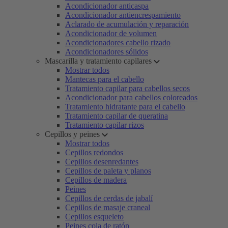
Acondicionador anticaspa
Acondicionador antiencrespamiento
Aclarado de acumulación y reparación
Acondicionador de volumen
Acondicionadores cabello rizado
Acondicionadores sólidos
Mascarilla y tratamiento capilares
Mostrar todos
Mantecas para el cabello
Tratamiento capilar para cabellos secos
Acondicionador para cabellos coloreados
Tratamiento hidratante para el cabello
Tratamiento capilar de queratina
Tratamiento capilar rizos
Cepillos y peines
Mostrar todos
Cepillos redondos
Cepillos desenredantes
Cepillos de paleta y planos
Cepillos de madera
Peines
Cepillos de cerdas de jabalí
Cepillos de masaje craneal
Cepillos esqueleto
Peines cola de ratón