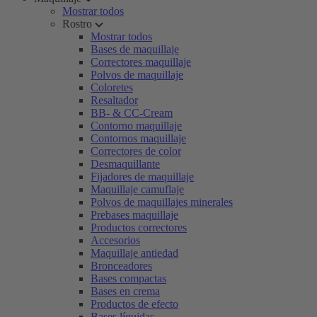
Mostrar todos
Rostro
Mostrar todos
Bases de maquillaje
Correctores maquillaje
Polvos de maquillaje
Coloretes
Resaltador
BB- & CC-Cream
Contorno maquillaje
Contornos maquillaje
Correctores de color
Desmaquillante
Fijadores de maquillaje
Maquillaje camuflaje
Polvos de maquillajes minerales
Prebases maquillaje
Productos correctores
Accesorios
Maquillaje antiedad
Bronceadores
Bases compactas
Bases en crema
Productos de efecto
Bases líquidas