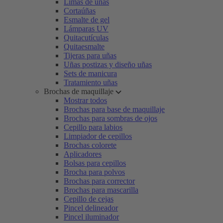
Limas de uñas
Cortaúñas
Esmalte de gel
Lámparas UV
Quitacutículas
Quitaesmalte
Tijeras para uñas
Uñas postizas y diseño uñas
Sets de manicura
Tratamiento uñas
Brochas de maquillaje
Mostrar todos
Brochas para base de maquillaje
Brochas para sombras de ojos
Cepillo para labios
Limpiador de cepillos
Brochas colorete
Aplicadores
Bolsas para cepillos
Brocha para polvos
Brochas para corrector
Brochas para mascarilla
Cepillo de cejas
Pincel delineador
Pincel iluminador