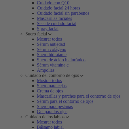
Cuidado con Q10
Cuidado facial 24 horas
Cuidado facial sin parabenos
Mascarillas faciales
Sets de cuidado facial
Spray facial
Suero facial
Mostrar todos
Sérum antiedad
Sérum colágeno
Suero hidratante
Suero de ácido hialurónico
Sérum vitamina c
Ampollas
Cuidado del contorno de ojos
Mostrar todos
Suero para cejas
Crema de ojos
Mascarillas y parches para el contorno de ojos
Sérum para el contorno de ojos
Suero para pestañas
Gel para los ojos
Cuidado de los labios
Mostrar todos
Bálsamo labial