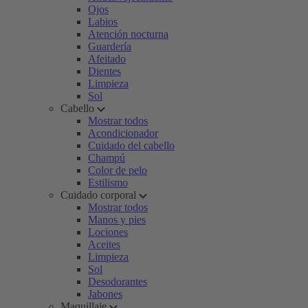
Ojos
Labios
Atención nocturna
Guardería
Afeitado
Dientes
Limpieza
Sol
Cabello
Mostrar todos
Acondicionador
Cuidado del cabello
Champú
Color de pelo
Estilismo
Cuidado corporal
Mostrar todos
Manos y pies
Lociones
Aceites
Limpieza
Sol
Desodorantes
Jabones
Maquillaje