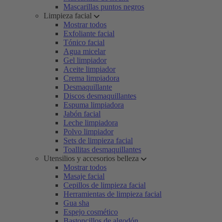
Mascarillas puntos negros
Limpieza facial
Mostrar todos
Exfoliante facial
Tónico facial
Agua micelar
Gel limpiador
Aceite limpiador
Crema limpiadora
Desmaquillante
Discos desmaquillantes
Espuma limpiadora
Jabón facial
Leche limpiadora
Polvo limpiador
Sets de limpieza facial
Toallitas desmaquillantes
Utensilios y accesorios belleza
Mostrar todos
Masaje facial
Cepillos de limpieza facial
Herramientas de limpieza facial
Gua sha
Espejo cosmético
Bastoncillos de algodón