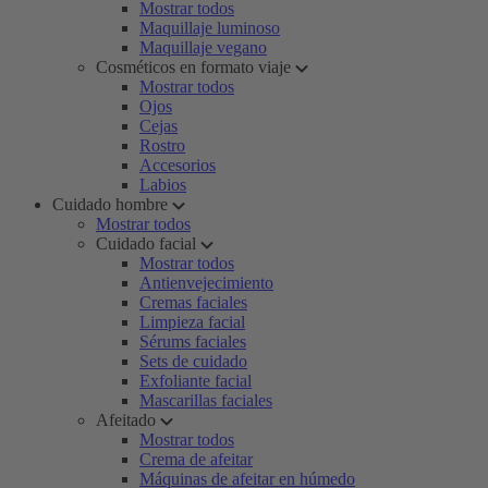
Mostrar todos
Maquillaje luminoso
Maquillaje vegano
Cosméticos en formato viaje
Mostrar todos
Ojos
Cejas
Rostro
Accesorios
Labios
Cuidado hombre
Mostrar todos
Cuidado facial
Mostrar todos
Antienvejecimiento
Cremas faciales
Limpieza facial
Sérums faciales
Sets de cuidado
Exfoliante facial
Mascarillas faciales
Afeitado
Mostrar todos
Crema de afeitar
Máquinas de afeitar en húmedo