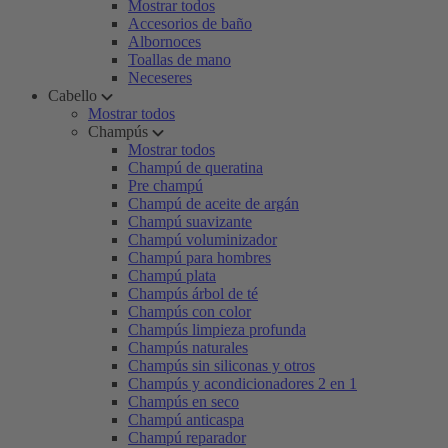
Mostrar todos
Accesorios de baño
Albornoces
Toallas de mano
Neceseres
Cabello
Mostrar todos
Champús
Mostrar todos
Champú de queratina
Pre champú
Champú de aceite de argán
Champú suavizante
Champú voluminizador
Champú para hombres
Champú plata
Champús árbol de té
Champús con color
Champús limpieza profunda
Champús naturales
Champús sin siliconas y otros
Champús y acondicionadores 2 en 1
Champús en seco
Champú anticaspa
Champú reparador