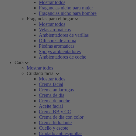
Mostrar todos
Fragancias nicho para mujer
Fragancias nicho para hombre
Fragancias para el hogar
Mostrar todos
Velas aromáticas
Ambientadores de varillas
Difusores de aroma
Piedras aromáticas
Sprays ambientadores
Ambientadores de coche
Cara
Mostrar todos
Cuidado facial
Mostrar todos
Crema facial
Crema antiarrugas
Crema de día
Crema de noche
Aceite facial
Crema BB y CC
Crema de día con color
Crema hidratante
Cuello y escote
Cuidado anti espinillas