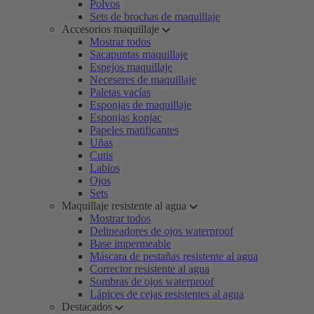
Polvos
Sets de brochas de maquillaje
Accesorios maquillaje
Mostrar todos
Sacapuntas maquillaje
Espejos maquillaje
Neceseres de maquillaje
Paletas vacías
Esponjas de maquillaje
Esponjas konjac
Papeles matificantes
Uñas
Cutis
Labios
Ojos
Sets
Maquillaje resistente al agua
Mostrar todos
Delineadores de ojos waterproof
Base impermeable
Máscara de pestañas resistente al agua
Corrector resistente al agua
Sombras de ojos waterproof
Lápices de cejas resistentes al agua
Destacados