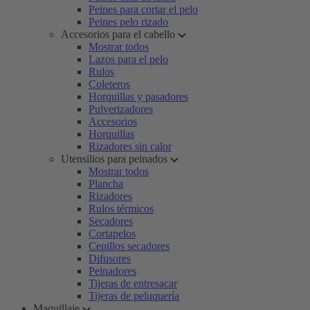
Peines para cortar el pelo
Peines pelo rizado
Accesorios para el cabello
Mostrar todos
Lazos para el pelo
Rulos
Coleteros
Horquillas y pasadores
Pulverizadores
Accesorios
Horquillas
Rizadores sin calor
Utensilios para peinados
Mostrar todos
Plancha
Rizadores
Rulos térmicos
Secadores
Cortapelos
Cepillos secadores
Difusores
Peinadores
Tijeras de entresacar
Tijeras de peluquería
Maquillaje