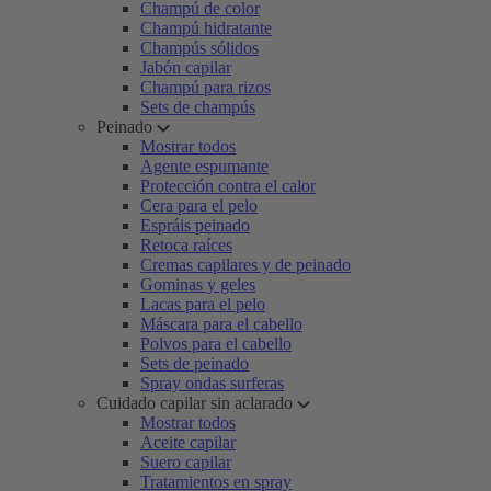
Champú de color
Champú hidratante
Champús sólidos
Jabón capilar
Champú para rizos
Sets de champús
Peinado
Mostrar todos
Agente espumante
Protección contra el calor
Cera para el pelo
Espráis peinado
Retoca raíces
Cremas capilares y de peinado
Gominas y geles
Lacas para el pelo
Máscara para el cabello
Polvos para el cabello
Sets de peinado
Spray ondas surferas
Cuidado capilar sin aclarado
Mostrar todos
Aceite capilar
Suero capilar
Tratamientos en spray