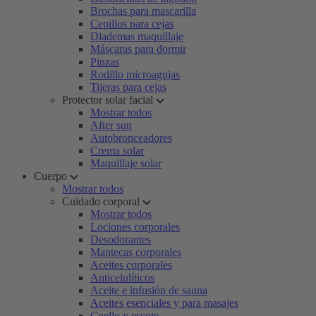
Brochas para mascarilla
Cepillos para cejas
Diademas maquillaje
Máscaras para dormir
Pinzas
Rodillo microagujas
Tijeras para cejas
Protector solar facial
Mostrar todos
After sun
Autobronceadores
Crema solar
Maquillaje solar
Cuerpo
Mostrar todos
Cuidado corporal
Mostrar todos
Lociones corporales
Desodorantes
Mantecas corporales
Aceites corporales
Anticelulíticos
Aceite e infusión de sauna
Aceites esenciales y para masajes
Cuello y escote