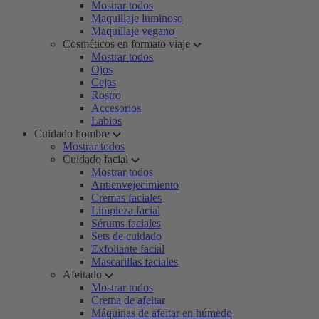
Mostrar todos
Maquillaje luminoso
Maquillaje vegano
Cosméticos en formato viaje
Mostrar todos
Ojos
Cejas
Rostro
Accesorios
Labios
Cuidado hombre
Mostrar todos
Cuidado facial
Mostrar todos
Antienvejecimiento
Cremas faciales
Limpieza facial
Sérums faciales
Sets de cuidado
Exfoliante facial
Mascarillas faciales
Afeitado
Mostrar todos
Crema de afeitar
Máquinas de afeitar en húmedo