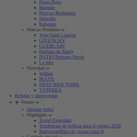
Hugo Boss
Montale
Narciso Rodriguez
Shiseido
Rabanne
Marcas Premium
Yves Saint Laurent
GIVENCHY
GUERLAIN
Parfums de Marly
INITIO Parfums Privés
La Mer
Novedad
Widian
IRÄYE
NEST NEW YORK
TYPEBEA
Rebajas y superventas
☀️ Verano
Mostrar todos
Highlights
Travel Essentials
Tendencias de belleza para el verano 2026
Imprescindibles de verano para él
Cuidado del sol