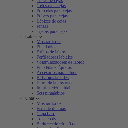
Tintes de cejas
Geles para cejas
Pomadas para cejas
Polvos para cejas
Lápices de cejas
Pinzas
Tijeras para cejas
Labios
Mostrar todos
Pintalabios
Brillos de labios
Perfiladores labiales
Voluminizadores de labios
Pintalabios líquidos
Accesorios para labios
Bálsamos labiales
Barra de labios mate
Imprimación labial
Sets pintalabios
Uñas
Mostrar todos
Esmalte de uñas
Capa base
Tops coats
Endurecedor de uñas