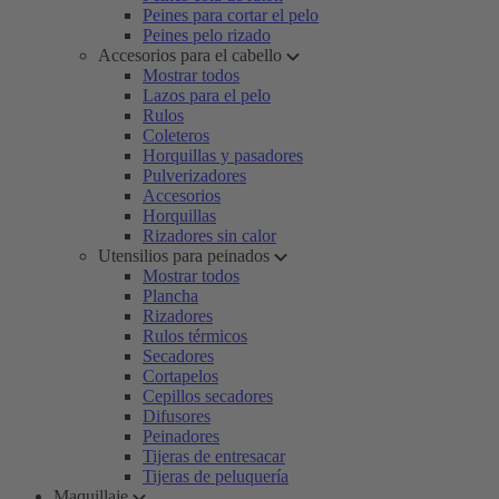
Peines para cortar el pelo
Peines pelo rizado
Accesorios para el cabello
Mostrar todos
Lazos para el pelo
Rulos
Coleteros
Horquillas y pasadores
Pulverizadores
Accesorios
Horquillas
Rizadores sin calor
Utensilios para peinados
Mostrar todos
Plancha
Rizadores
Rulos térmicos
Secadores
Cortapelos
Cepillos secadores
Difusores
Peinadores
Tijeras de entresacar
Tijeras de peluquería
Maquillaje