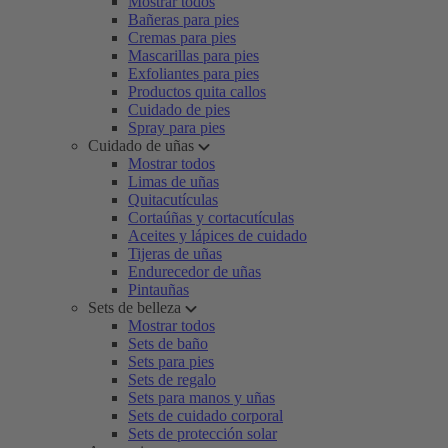
Mostrar todos
Bañeras para pies
Cremas para pies
Mascarillas para pies
Exfoliantes para pies
Productos quita callos
Cuidado de pies
Spray para pies
Cuidado de uñas
Mostrar todos
Limas de uñas
Quitacutículas
Cortaúñas y cortacutículas
Aceites y lápices de cuidado
Tijeras de uñas
Endurecedor de uñas
Pintauñas
Sets de belleza
Mostrar todos
Sets de baño
Sets para pies
Sets de regalo
Sets para manos y uñas
Sets de cuidado corporal
Sets de protección solar