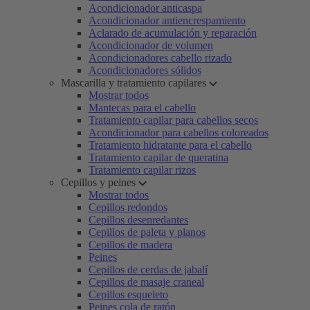
Acondicionador anticaspa
Acondicionador antiencrespamiento
Aclarado de acumulación y reparación
Acondicionador de volumen
Acondicionadores cabello rizado
Acondicionadores sólidos
Mascarilla y tratamiento capilares
Mostrar todos
Mantecas para el cabello
Tratamiento capilar para cabellos secos
Acondicionador para cabellos coloreados
Tratamiento hidratante para el cabello
Tratamiento capilar de queratina
Tratamiento capilar rizos
Cepillos y peines
Mostrar todos
Cepillos redondos
Cepillos desenredantes
Cepillos de paleta y planos
Cepillos de madera
Peines
Cepillos de cerdas de jabalí
Cepillos de masaje craneal
Cepillos esqueleto
Peines cola de ratón