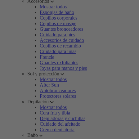
Accesorios
Mostrar todos
Esponjas de baño
Cepillos corporales
Cepillos de masaje
Guantes bronceadores
Cuidado para pies
Accesorios de cuidado
Cepillos de recambio
Cuidado para uñas
Franela
Guantes exfoliantes
Joyas para manos y pies
Sol y protección
Mostrar todos
After Sun
Autobronceadores
Protectores solares
Depilación
Mostrar todos
Cera fría y tibia
Depiladoras y cuchillas
Cuidado del afeitado
Crema depilatoria
Baño