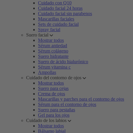
Cuidado con Q10
Cuidado facial 24 horas
Cuidado facial sin parabenos
Mascarillas faciales
Sets de cuidado facial
Spray facial
Suero facial
Mostrar todos
Sérum antiedad
Sérum colágeno
Suero hidratante
Suero de ácido hialurónico
Sérum vitamina c
Ampollas
Cuidado del contorno de ojos
Mostrar todos
Suero para cejas
Crema de ojos
Mascarillas y parches para el contorno de ojos
Sérum para el contorno de ojos
Suero para pestañas
Gel para los ojos
Cuidado de los labios
Mostrar todos
Bálsamo labial