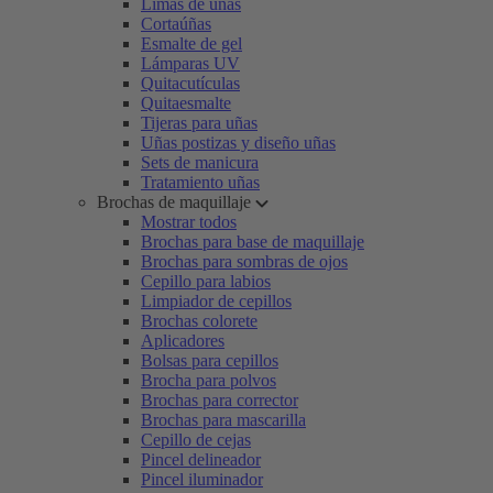
Limas de uñas
Cortaúñas
Esmalte de gel
Lámparas UV
Quitacutículas
Quitaesmalte
Tijeras para uñas
Uñas postizas y diseño uñas
Sets de manicura
Tratamiento uñas
Brochas de maquillaje
Mostrar todos
Brochas para base de maquillaje
Brochas para sombras de ojos
Cepillo para labios
Limpiador de cepillos
Brochas colorete
Aplicadores
Bolsas para cepillos
Brocha para polvos
Brochas para corrector
Brochas para mascarilla
Cepillo de cejas
Pincel delineador
Pincel iluminador