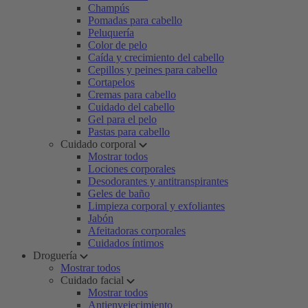
Champús
Pomadas para cabello
Peluquería
Color de pelo
Caída y crecimiento del cabello
Cepillos y peines para cabello
Cortapelos
Cremas para cabello
Cuidado del cabello
Gel para el pelo
Pastas para cabello
Cuidado corporal
Mostrar todos
Lociones corporales
Desodorantes y antitranspirantes
Geles de baño
Limpieza corporal y exfoliantes
Jabón
Afeitadoras corporales
Cuidados íntimos
Droguería
Mostrar todos
Cuidado facial
Mostrar todos
Antienvejecimiento