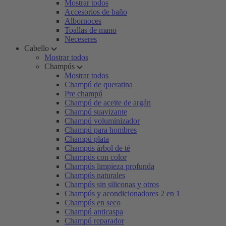
Mostrar todos
Accesorios de baño
Albornoces
Toallas de mano
Neceseres
Cabello
Mostrar todos
Champús
Mostrar todos
Champú de queratina
Pre champú
Champú de aceite de argán
Champú suavizante
Champú voluminizador
Champú para hombres
Champú plata
Champús árbol de té
Champús con color
Champús limpieza profunda
Champús naturales
Champús sin siliconas y otros
Champús y acondicionadores 2 en 1
Champús en seco
Champú anticaspa
Champú reparador