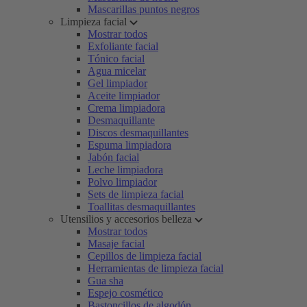
Mascarillas puntos negros
Limpieza facial
Mostrar todos
Exfoliante facial
Tónico facial
Agua micelar
Gel limpiador
Aceite limpiador
Crema limpiadora
Desmaquillante
Discos desmaquillantes
Espuma limpiadora
Jabón facial
Leche limpiadora
Polvo limpiador
Sets de limpieza facial
Toallitas desmaquillantes
Utensilios y accesorios belleza
Mostrar todos
Masaje facial
Cepillos de limpieza facial
Herramientas de limpieza facial
Gua sha
Espejo cosmético
Bastoncillos de algodón