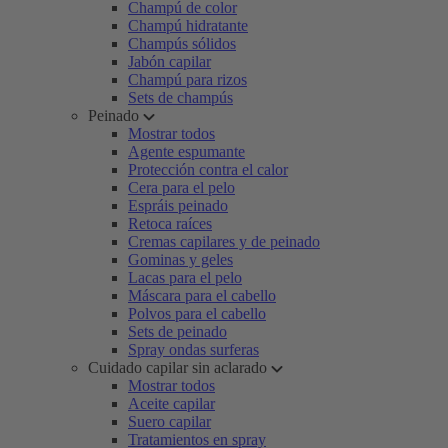
Champú de color
Champú hidratante
Champús sólidos
Jabón capilar
Champú para rizos
Sets de champús
Peinado
Mostrar todos
Agente espumante
Protección contra el calor
Cera para el pelo
Espráis peinado
Retoca raíces
Cremas capilares y de peinado
Gominas y geles
Lacas para el pelo
Máscara para el cabello
Polvos para el cabello
Sets de peinado
Spray ondas surferas
Cuidado capilar sin aclarado
Mostrar todos
Aceite capilar
Suero capilar
Tratamientos en spray