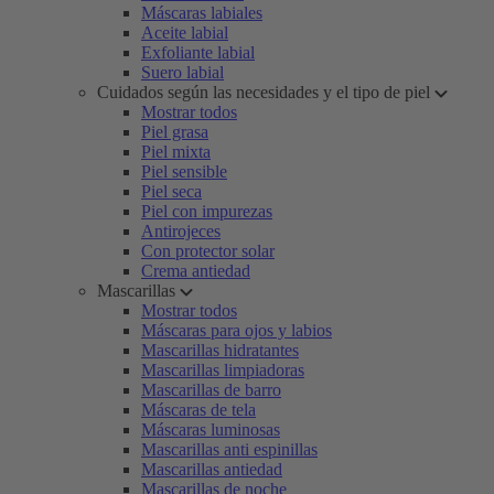
Máscaras labiales
Aceite labial
Exfoliante labial
Suero labial
Cuidados según las necesidades y el tipo de piel
Mostrar todos
Piel grasa
Piel mixta
Piel sensible
Piel seca
Piel con impurezas
Antirojeces
Con protector solar
Crema antiedad
Mascarillas
Mostrar todos
Máscaras para ojos y labios
Mascarillas hidratantes
Mascarillas limpiadoras
Mascarillas de barro
Máscaras de tela
Máscaras luminosas
Mascarillas anti espinillas
Mascarillas antiedad
Mascarillas de noche