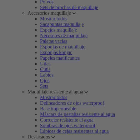
Polvos
Sets de brochas de maquillaje
Accesorios maquillaje
Mostrar todos
Sacapuntas maquillaje
Espejos maquillaje
Neceseres de maquillaje
Paletas vacías
Esponjas de maquillaje
Esponjas konjac
Papeles matificantes
Uñas
Cutis
Labios
Ojos
Sets
Maquillaje resistente al agua
Mostrar todos
Delineadores de ojos waterproof
Base impermeable
Máscara de pestañas resistente al agua
Corrector resistente al agua
Sombras de ojos waterproof
Lápices de cejas resistentes al agua
Destacados