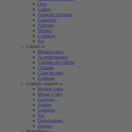
Ojos
Labios
Atención nocturna
Guardería
Afeitado
Dientes
Limpieza
Sol
Cabello
Mostrar todos
Acondicionador
Cuidado del cabello
Champú
Color de pelo
Estilismo
Cuidado corporal
Mostrar todos
Manos y pies
Lociones
Aceites
Limpieza
Sol
Desodorantes
Jabones
Maquillaje