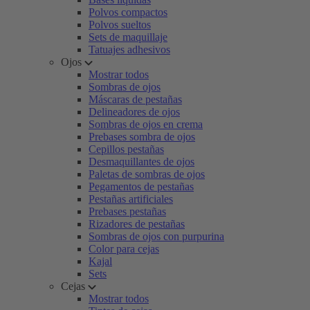
Polvos compactos
Polvos sueltos
Sets de maquillaje
Tatuajes adhesivos
Ojos
Mostrar todos
Sombras de ojos
Máscaras de pestañas
Delineadores de ojos
Sombras de ojos en crema
Prebases sombra de ojos
Cepillos pestañas
Desmaquillantes de ojos
Paletas de sombras de ojos
Pegamentos de pestañas
Pestañas artificiales
Prebases pestañas
Rizadores de pestañas
Sombras de ojos con purpurina
Color para cejas
Kajal
Sets
Cejas
Mostrar todos