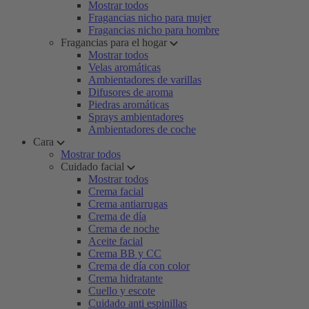
Mostrar todos
Fragancias nicho para mujer
Fragancias nicho para hombre
Fragancias para el hogar
Mostrar todos
Velas aromáticas
Ambientadores de varillas
Difusores de aroma
Piedras aromáticas
Sprays ambientadores
Ambientadores de coche
Cara
Mostrar todos
Cuidado facial
Mostrar todos
Crema facial
Crema antiarrugas
Crema de día
Crema de noche
Aceite facial
Crema BB y CC
Crema de día con color
Crema hidratante
Cuello y escote
Cuidado anti espinillas