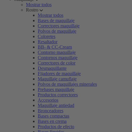
Mostrar todos
Rostro
Mostrar todos
Bases de maquillaje
Correctores maquillaje
Polvos de maquillaje
Coloretes
Resaltador
BB- & CC-Cream
Contorno maquillaje
Contornos maquillaje
Correctores de color
Desmaquillante
Fijadores de maquillaje
Maquillaje camuflaje
Polvos de maquillajes minerales
Prebases maquillaje
Productos correctores
Accesorios
Maquillaje antiedad
Bronceadores
Bases compactas
Bases en crema
Productos de efecto
Bases líquidas