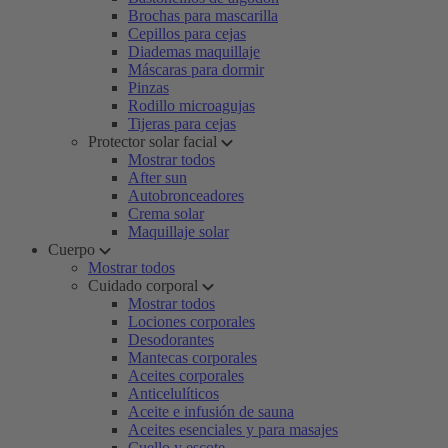
Brochas para mascarilla
Cepillos para cejas
Diademas maquillaje
Máscaras para dormir
Pinzas
Rodillo microagujas
Tijeras para cejas
Protector solar facial
Mostrar todos
After sun
Autobronceadores
Crema solar
Maquillaje solar
Cuerpo
Mostrar todos
Cuidado corporal
Mostrar todos
Lociones corporales
Desodorantes
Mantecas corporales
Aceites corporales
Anticelulíticos
Aceite e infusión de sauna
Aceites esenciales y para masajes
Cuello y escote