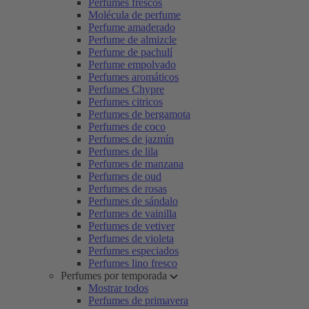
Perfumes frescos
Molécula de perfume
Perfume amaderado
Perfume de almizcle
Perfume de pachulí
Perfume empolvado
Perfumes aromáticos
Perfumes Chypre
Perfumes citricos
Perfumes de bergamota
Perfumes de coco
Perfumes de jazmín
Perfumes de lila
Perfumes de manzana
Perfumes de oud
Perfumes de rosas
Perfumes de sándalo
Perfumes de vainilla
Perfumes de vetiver
Perfumes de violeta
Perfumes especiados
Perfumes lino fresco
Perfumes por temporada
Mostrar todos
Perfumes de primavera