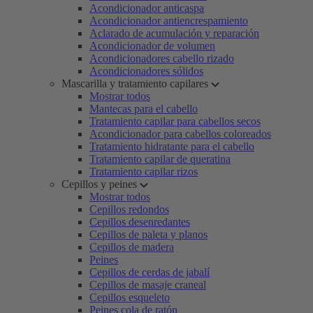
Acondicionador anticaspa
Acondicionador antiencrespamiento
Aclarado de acumulación y reparación
Acondicionador de volumen
Acondicionadores cabello rizado
Acondicionadores sólidos
Mascarilla y tratamiento capilares
Mostrar todos
Mantecas para el cabello
Tratamiento capilar para cabellos secos
Acondicionador para cabellos coloreados
Tratamiento hidratante para el cabello
Tratamiento capilar de queratina
Tratamiento capilar rizos
Cepillos y peines
Mostrar todos
Cepillos redondos
Cepillos desenredantes
Cepillos de paleta y planos
Cepillos de madera
Peines
Cepillos de cerdas de jabalí
Cepillos de masaje craneal
Cepillos esqueleto
Peines cola de ratón