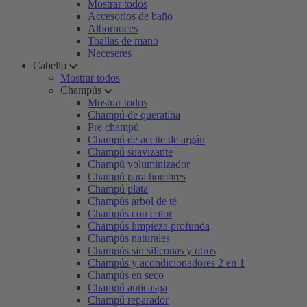
Mostrar todos
Accesorios de baño
Albornoces
Toallas de mano
Neceseres
Cabello
Mostrar todos
Champús
Mostrar todos
Champú de queratina
Pre champú
Champú de aceite de argán
Champú suavizante
Champú voluminizador
Champú para hombres
Champú plata
Champús árbol de té
Champús con color
Champús limpieza profunda
Champús naturales
Champús sin siliconas y otros
Champús y acondicionadores 2 en 1
Champús en seco
Champú anticaspa
Champú reparador