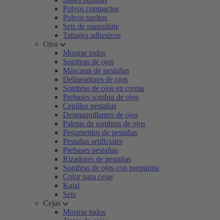
Polvos compactos
Polvos sueltos
Sets de maquillaje
Tatuajes adhesivos
Ojos
Mostrar todos
Sombras de ojos
Máscaras de pestañas
Delineadores de ojos
Sombras de ojos en crema
Prebases sombra de ojos
Cepillos pestañas
Desmaquillantes de ojos
Paletas de sombras de ojos
Pegamentos de pestañas
Pestañas artificiales
Prebases pestañas
Rizadores de pestañas
Sombras de ojos con purpurina
Color para cejas
Kajal
Sets
Cejas
Mostrar todos