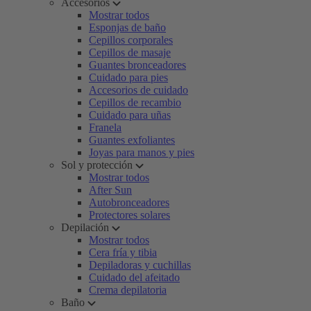
Accesorios
Mostrar todos
Esponjas de baño
Cepillos corporales
Cepillos de masaje
Guantes bronceadores
Cuidado para pies
Accesorios de cuidado
Cepillos de recambio
Cuidado para uñas
Franela
Guantes exfoliantes
Joyas para manos y pies
Sol y protección
Mostrar todos
After Sun
Autobronceadores
Protectores solares
Depilación
Mostrar todos
Cera fría y tibia
Depiladoras y cuchillas
Cuidado del afeitado
Crema depilatoria
Baño