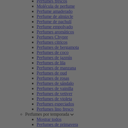
Perfumes frescos
Molécula de perfume
Perfume amaderado
Perfume de almizcle
Perfume de pachulí
Perfume empolvado
Perfumes aromáticos
Perfumes Chypre
Perfumes citricos
Perfumes de bergamota
Perfumes de coco
Perfumes de jazmín
Perfumes de lila
Perfumes de manzana
Perfumes de oud
Perfumes de rosas
Perfumes de sándalo
Perfumes de vainilla
Perfumes de vetiver
Perfumes de violeta
Perfumes especiados
Perfumes lino fresco
Perfumes por temporada
Mostrar todos
Perfumes de primavera