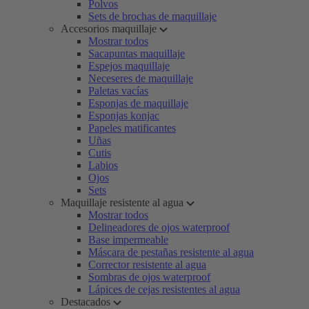
Polvos
Sets de brochas de maquillaje
Accesorios maquillaje
Mostrar todos
Sacapuntas maquillaje
Espejos maquillaje
Neceseres de maquillaje
Paletas vacías
Esponjas de maquillaje
Esponjas konjac
Papeles matificantes
Uñas
Cutis
Labios
Ojos
Sets
Maquillaje resistente al agua
Mostrar todos
Delineadores de ojos waterproof
Base impermeable
Máscara de pestañas resistente al agua
Corrector resistente al agua
Sombras de ojos waterproof
Lápices de cejas resistentes al agua
Destacados