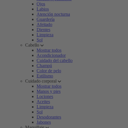
Ojos
Labios
Atención nocturna
Guardería
Afeitado
Dientes
Limpieza
Sol
Cabello
Mostrar todos
Acondicionador
Cuidado del cabello
Champú
Color de pelo
Estilismo
Cuidado corporal
Mostrar todos
Manos y pies
Lociones
Aceites
Limpieza
Sol
Desodorantes
Jabones
Maquillaje