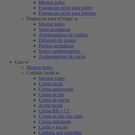
Mostrar todos
Fragancias nicho para mujer
Fragancias nicho para hombre
Fragancias para el hogar
Mostrar todos
Velas aromáticas
Ambientadores de varillas
Difusores de aroma
Piedras aromáticas
Sprays ambientadores
Ambientadores de coche
Cara
Mostrar todos
Cuidado facial
Mostrar todos
Crema facial
Crema antiarrugas
Crema de día
Crema de noche
Aceite facial
Crema BB y CC
Crema de día con color
Crema hidratante
Cuello y escote
Cuidado anti espinillas