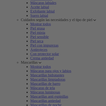
Máscaras labiales
Aceite labial
Exfoliante labial
Suero labial
Cuidados según las necesidades y el tipo de piel
Mostrar todos
Piel grasa
Piel mixta
Piel sensible
Piel seca
Piel con impurezas
Antirojeces
Con protector solar
Crema antiedad
Mascarillas
Mostrar todos
Máscaras para ojos y labios
Mascarillas hidratantes
Mascarillas limpiadoras
Mascarillas de barro
Máscaras de tela
Máscaras luminosas
Mascarillas anti espinillas
Mascarillas antiedad
Mascarillas de noche