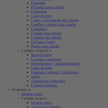
Champús
Pomadas para cabello
Peluquería
Color de pelo
Caída y crecimiento del cabello
Cepillos y peines para cabello
Cortapelos
Cremas para cabello
Cuidado del cabello
Gel para el pelo
Pastas para cabello
Cuidado corporal
Mostrar todos
Lociones corporales
Desodorantes y antitranspirantes
Geles de baño
Limpieza corporal y exfoliantes
Jabón
Afeitadoras corporales
Cuidados íntimos
Droguería
Mostrar todos
Cuidado facial
Mostrar todos
Antienvejecimiento