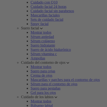
Cuidado con Q10
Cuidado facial 24 horas
Cuidado facial sin parabenos
Mascarillas faciales
Sets de cuidado facial
Spray facial
Suero facial
Mostrar todos
Sérum antiedad
Sérum colágeno
Suero hidratante
Suero de ácido hialurónico
Sérum vitamina c
Ampollas
Cuidado del contorno de ojos
Mostrar todos
Suero para cejas
Crema de ojos
Mascarillas y parches para el contorno de ojos
Sérum para el contorno de ojos
Suero para pestañas
Gel para los ojos
Cuidado de los labios
Mostrar todos
Bálsamo labial