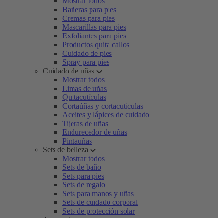
Mostrar todos
Bañeras para pies
Cremas para pies
Mascarillas para pies
Exfoliantes para pies
Productos quita callos
Cuidado de pies
Spray para pies
Cuidado de uñas
Mostrar todos
Limas de uñas
Quitacutículas
Cortaúñas y cortacutículas
Aceites y lápices de cuidado
Tijeras de uñas
Endurecedor de uñas
Pintauñas
Sets de belleza
Mostrar todos
Sets de baño
Sets para pies
Sets de regalo
Sets para manos y uñas
Sets de cuidado corporal
Sets de protección solar