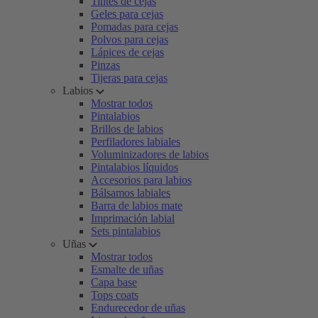
Tintes de cejas
Geles para cejas
Pomadas para cejas
Polvos para cejas
Lápices de cejas
Pinzas
Tijeras para cejas
Labios
Mostrar todos
Pintalabios
Brillos de labios
Perfiladores labiales
Voluminizadores de labios
Pintalabios líquidos
Accesorios para labios
Bálsamos labiales
Barra de labios mate
Imprimación labial
Sets pintalabios
Uñas
Mostrar todos
Esmalte de uñas
Capa base
Tops coats
Endurecedor de uñas