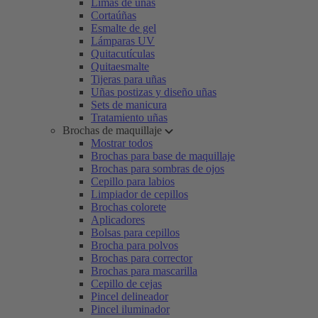
Limas de uñas
Cortaúñas
Esmalte de gel
Lámparas UV
Quitacutículas
Quitaesmalte
Tijeras para uñas
Uñas postizas y diseño uñas
Sets de manicura
Tratamiento uñas
Brochas de maquillaje
Mostrar todos
Brochas para base de maquillaje
Brochas para sombras de ojos
Cepillo para labios
Limpiador de cepillos
Brochas colorete
Aplicadores
Bolsas para cepillos
Brocha para polvos
Brochas para corrector
Brochas para mascarilla
Cepillo de cejas
Pincel delineador
Pincel iluminador