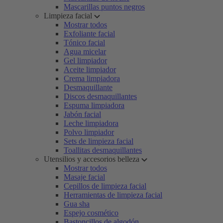
Mascarillas puntos negros
Limpieza facial
Mostrar todos
Exfoliante facial
Tónico facial
Agua micelar
Gel limpiador
Aceite limpiador
Crema limpiadora
Desmaquillante
Discos desmaquillantes
Espuma limpiadora
Jabón facial
Leche limpiadora
Polvo limpiador
Sets de limpieza facial
Toallitas desmaquillantes
Utensilios y accesorios belleza
Mostrar todos
Masaje facial
Cepillos de limpieza facial
Herramientas de limpieza facial
Gua sha
Espejo cosmético
Bastoncillos de algodón