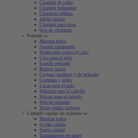
Champú de color
Champú hidratante
Champús sólidos
Jabón capilar
Champú para rizos
Sets de champús
Peinado
Mostrar todos
Agente espumante
Protección contra el calor
Cera para el pelo
Espráis peinado
Retoca raíces
Cremas capilares y de peinado
Gominas y geles
Lacas para el pelo
Máscara para el cabello
Polvos para el cabello
Sets de peinado
Spray ondas surferas
Cuidado capilar sin aclarado
Mostrar todos
Aceite capilar
Suero capilar
Tratamientos en spray