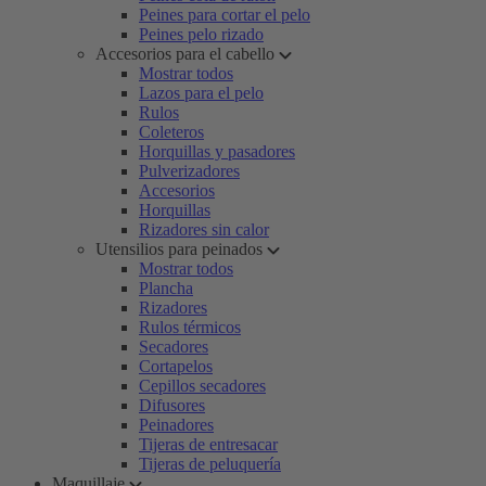
Peines para cortar el pelo
Peines pelo rizado
Accesorios para el cabello
Mostrar todos
Lazos para el pelo
Rulos
Coleteros
Horquillas y pasadores
Pulverizadores
Accesorios
Horquillas
Rizadores sin calor
Utensilios para peinados
Mostrar todos
Plancha
Rizadores
Rulos térmicos
Secadores
Cortapelos
Cepillos secadores
Difusores
Peinadores
Tijeras de entresacar
Tijeras de peluquería
Maquillaje