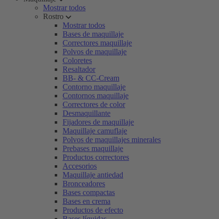
Mostrar todos
Rostro
Mostrar todos
Bases de maquillaje
Correctores maquillaje
Polvos de maquillaje
Coloretes
Resaltador
BB- & CC-Cream
Contorno maquillaje
Contornos maquillaje
Correctores de color
Desmaquillante
Fijadores de maquillaje
Maquillaje camuflaje
Polvos de maquillajes minerales
Prebases maquillaje
Productos correctores
Accesorios
Maquillaje antiedad
Bronceadores
Bases compactas
Bases en crema
Productos de efecto
Bases líquidas