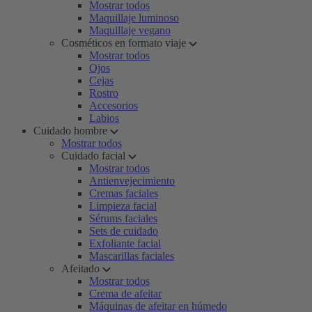
Mostrar todos
Maquillaje luminoso
Maquillaje vegano
Cosméticos en formato viaje
Mostrar todos
Ojos
Cejas
Rostro
Accesorios
Labios
Cuidado hombre
Mostrar todos
Cuidado facial
Mostrar todos
Antienvejecimiento
Cremas faciales
Limpieza facial
Sérums faciales
Sets de cuidado
Exfoliante facial
Mascarillas faciales
Afeitado
Mostrar todos
Crema de afeitar
Máquinas de afeitar en húmedo