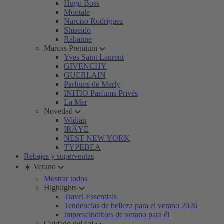
Hugo Boss
Montale
Narciso Rodriguez
Shiseido
Rabanne
Marcas Premium
Yves Saint Laurent
GIVENCHY
GUERLAIN
Parfums de Marly
INITIO Parfums Privés
La Mer
Novedad
Widian
IRÄYE
NEST NEW YORK
TYPEBEA
Rebajas y superventas
☀️ Verano
Mostrar todos
Highlights
Travel Essentials
Tendencias de belleza para el verano 2026
Imprescindibles de verano para él
Cuidado del sol