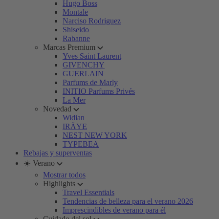
Hugo Boss
Montale
Narciso Rodriguez
Shiseido
Rabanne
Marcas Premium
Yves Saint Laurent
GIVENCHY
GUERLAIN
Parfums de Marly
INITIO Parfums Privés
La Mer
Novedad
Widian
IRÄYE
NEST NEW YORK
TYPEBEA
Rebajas y superventas
☀️ Verano
Mostrar todos
Highlights
Travel Essentials
Tendencias de belleza para el verano 2026
Imprescindibles de verano para él
Cuidado del sol