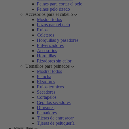
Peines para cortar el pelo
Peines pelo rizado
Accesorios para el cabello
Mostrar todos
Lazos para el pelo
Rulos
Coleteros
Horquillas y pasadores
Pulverizadores
Accesorios
Horquillas
Rizadores sin calor
Utensilios para peinados
Mostrar todos
Plancha
Rizadores
Rulos térmicos
Secadores
Cortapelos
Cepillos secadores
Difusores
Peinadores
Tijeras de entresacar
Tijeras de peluquería
Maquillaje