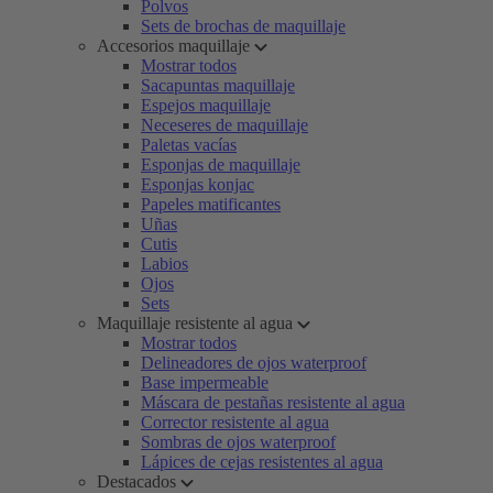
Polvos
Sets de brochas de maquillaje
Accesorios maquillaje
Mostrar todos
Sacapuntas maquillaje
Espejos maquillaje
Neceseres de maquillaje
Paletas vacías
Esponjas de maquillaje
Esponjas konjac
Papeles matificantes
Uñas
Cutis
Labios
Ojos
Sets
Maquillaje resistente al agua
Mostrar todos
Delineadores de ojos waterproof
Base impermeable
Máscara de pestañas resistente al agua
Corrector resistente al agua
Sombras de ojos waterproof
Lápices de cejas resistentes al agua
Destacados