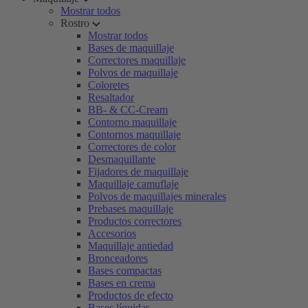
Mostrar todos
Rostro
Mostrar todos
Bases de maquillaje
Correctores maquillaje
Polvos de maquillaje
Coloretes
Resaltador
BB- & CC-Cream
Contorno maquillaje
Contornos maquillaje
Correctores de color
Desmaquillante
Fijadores de maquillaje
Maquillaje camuflaje
Polvos de maquillajes minerales
Prebases maquillaje
Productos correctores
Accesorios
Maquillaje antiedad
Bronceadores
Bases compactas
Bases en crema
Productos de efecto
Bases líquidas