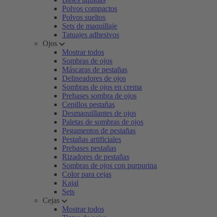
Polvos compactos
Polvos sueltos
Sets de maquillaje
Tatuajes adhesivos
Ojos
Mostrar todos
Sombras de ojos
Máscaras de pestañas
Delineadores de ojos
Sombras de ojos en crema
Prebases sombra de ojos
Cepillos pestañas
Desmaquillantes de ojos
Paletas de sombras de ojos
Pegamentos de pestañas
Pestañas artificiales
Prebases pestañas
Rizadores de pestañas
Sombras de ojos con purpurina
Color para cejas
Kajal
Sets
Cejas
Mostrar todos