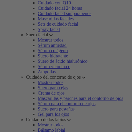
Cuidado con Q10
Cuidado facial 24 horas
Cuidado facial sin parabenos
Mascarillas faciales
Sets de cuidado facial
Spray facial
Suero facial
Mostrar todos
Sérum antiedad
Sérum colágeno
Suero hidratante
Suero de ácido hialurónico
Sérum vitamina c
Ampollas
Cuidado del contorno de ojos
Mostrar todos
Suero para cejas
Crema de ojos
Mascarillas y parches para el contorno de ojos
Sérum para el contorno de ojos
Suero para pestañas
Gel para los ojos
Cuidado de los labios
Mostrar todos
Bálsamo labial