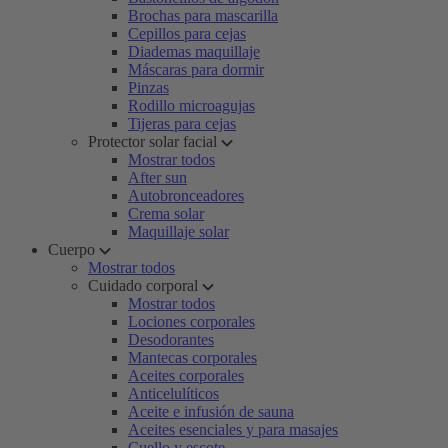
Brochas para mascarilla
Cepillos para cejas
Diademas maquillaje
Máscaras para dormir
Pinzas
Rodillo microagujas
Tijeras para cejas
Protector solar facial
Mostrar todos
After sun
Autobronceadores
Crema solar
Maquillaje solar
Cuerpo
Mostrar todos
Cuidado corporal
Mostrar todos
Lociones corporales
Desodorantes
Mantecas corporales
Aceites corporales
Anticelulíticos
Aceite e infusión de sauna
Aceites esenciales y para masajes
Cuello y escote