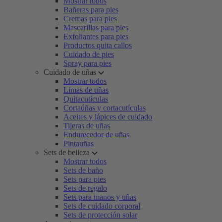
Mostrar todos
Bañeras para pies
Cremas para pies
Mascarillas para pies
Exfoliantes para pies
Productos quita callos
Cuidado de pies
Spray para pies
Cuidado de uñas
Mostrar todos
Limas de uñas
Quitacutículas
Cortaúñas y cortacutículas
Aceites y lápices de cuidado
Tijeras de uñas
Endurecedor de uñas
Pintauñas
Sets de belleza
Mostrar todos
Sets de baño
Sets para pies
Sets de regalo
Sets para manos y uñas
Sets de cuidado corporal
Sets de protección solar