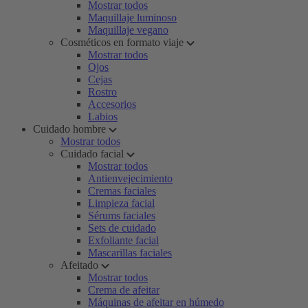
Mostrar todos
Maquillaje luminoso
Maquillaje vegano
Cosméticos en formato viaje
Mostrar todos
Ojos
Cejas
Rostro
Accesorios
Labios
Cuidado hombre
Mostrar todos
Cuidado facial
Mostrar todos
Antienvejecimiento
Cremas faciales
Limpieza facial
Sérums faciales
Sets de cuidado
Exfoliante facial
Mascarillas faciales
Afeitado
Mostrar todos
Crema de afeitar
Máquinas de afeitar en húmedo