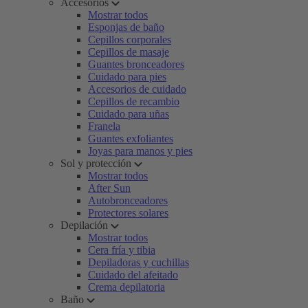
Accesorios
Mostrar todos
Esponjas de baño
Cepillos corporales
Cepillos de masaje
Guantes bronceadores
Cuidado para pies
Accesorios de cuidado
Cepillos de recambio
Cuidado para uñas
Franela
Guantes exfoliantes
Joyas para manos y pies
Sol y protección
Mostrar todos
After Sun
Autobronceadores
Protectores solares
Depilación
Mostrar todos
Cera fría y tibia
Depiladoras y cuchillas
Cuidado del afeitado
Crema depilatoria
Baño