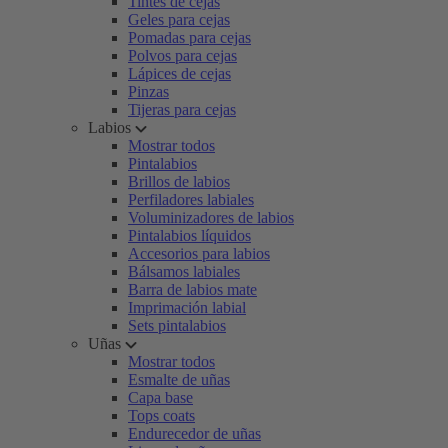
Tintes de cejas
Geles para cejas
Pomadas para cejas
Polvos para cejas
Lápices de cejas
Pinzas
Tijeras para cejas
Labios
Mostrar todos
Pintalabios
Brillos de labios
Perfiladores labiales
Voluminizadores de labios
Pintalabios líquidos
Accesorios para labios
Bálsamos labiales
Barra de labios mate
Imprimación labial
Sets pintalabios
Uñas
Mostrar todos
Esmalte de uñas
Capa base
Tops coats
Endurecedor de uñas