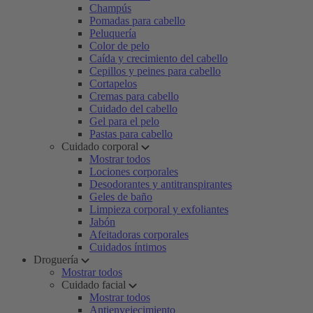
Champús
Pomadas para cabello
Peluquería
Color de pelo
Caída y crecimiento del cabello
Cepillos y peines para cabello
Cortapelos
Cremas para cabello
Cuidado del cabello
Gel para el pelo
Pastas para cabello
Cuidado corporal
Mostrar todos
Lociones corporales
Desodorantes y antitranspirantes
Geles de baño
Limpieza corporal y exfoliantes
Jabón
Afeitadoras corporales
Cuidados íntimos
Droguería
Mostrar todos
Cuidado facial
Mostrar todos
Antienvejecimiento