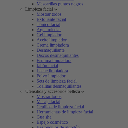
Mascarillas puntos negros
Limpieza facial
Mostrar todos
Exfoliante facial
Tónico facial
Agua micelar
Gel limpiador
Aceite limpiador
Crema limpiadora
Desmaquillante
Discos desmaquillantes
Espuma limpiadora
Jabón facial
Leche limpiadora
Polvo limpiador
Sets de limpieza facial
Toallitas desmaquillantes
Utensilios y accesorios belleza
Mostrar todos
Masaje facial
Cepillos de limpieza facial
Herramientas de limpieza facial
Gua sha
Espejo cosmético
Bastoncillos de algodón