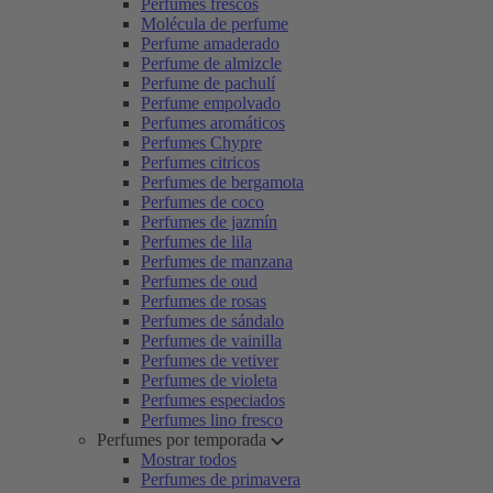
Perfumes frescos
Molécula de perfume
Perfume amaderado
Perfume de almizcle
Perfume de pachulí
Perfume empolvado
Perfumes aromáticos
Perfumes Chypre
Perfumes citricos
Perfumes de bergamota
Perfumes de coco
Perfumes de jazmín
Perfumes de lila
Perfumes de manzana
Perfumes de oud
Perfumes de rosas
Perfumes de sándalo
Perfumes de vainilla
Perfumes de vetiver
Perfumes de violeta
Perfumes especiados
Perfumes lino fresco
Perfumes por temporada
Mostrar todos
Perfumes de primavera