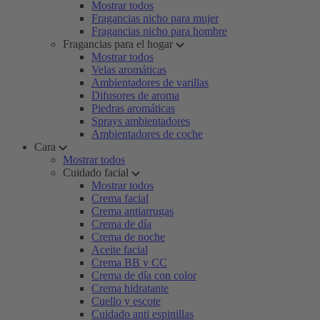
Mostrar todos
Fragancias nicho para mujer
Fragancias nicho para hombre
Fragancias para el hogar
Mostrar todos
Velas aromáticas
Ambientadores de varillas
Difusores de aroma
Piedras aromáticas
Sprays ambientadores
Ambientadores de coche
Cara
Mostrar todos
Cuidado facial
Mostrar todos
Crema facial
Crema antiarrugas
Crema de día
Crema de noche
Aceite facial
Crema BB y CC
Crema de día con color
Crema hidratante
Cuello y escote
Cuidado anti espinillas