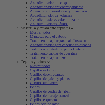
Acondicionador anticaspa
Acondicionador antiencrespamiento
Aclarado de acumulación y reparación
Acondicionador de volumen
Acondicionadores cabello rizado
Acondicionadores sólidos
Mascarilla y tratamiento capilares
Mostrar todos
Mantecas para el cabello
Tratamiento capilar para cabellos secos
Acondicionador para cabellos coloreados
Tratamiento hidratante para el cabello
Tratamiento capilar de queratina
Tratamiento capilar rizos
Cepillos y peines
Mostrar todos
Cepillos redondos
Cepillos desenredantes
Cepillos de paleta y planos
Cepillos de madera
Peines
Cepillos de cerdas de jabalí
Cepillos de masaje craneal
Cepillos esqueleto
Peines cola de ratón