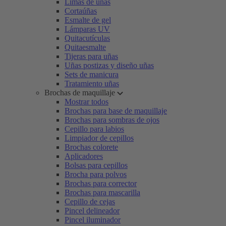
Limas de uñas
Cortaúñas
Esmalte de gel
Lámparas UV
Quitacutículas
Quitaesmalte
Tijeras para uñas
Uñas postizas y diseño uñas
Sets de manicura
Tratamiento uñas
Brochas de maquillaje
Mostrar todos
Brochas para base de maquillaje
Brochas para sombras de ojos
Cepillo para labios
Limpiador de cepillos
Brochas colorete
Aplicadores
Bolsas para cepillos
Brocha para polvos
Brochas para corrector
Brochas para mascarilla
Cepillo de cejas
Pincel delineador
Pincel iluminador