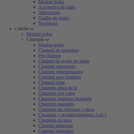
Mostrar todos
Accesorios de baño
Albornoces
Toallas de mano
Neceseres
Cabello
Mostrar todos
Champús
Mostrar todos
Champú de queratina
Pre champú
Champú de aceite de argán
Champú suavizante
Champú voluminizador
Champú para hombres
Champú plata
Champús árbol de té
Champús con color
Champús limpieza profunda
Champús naturales
Champús sin siliconas y otros
Champús y acondicionadores 2 en 1
Champús en seco
Champú anticaspa
Champú reparador