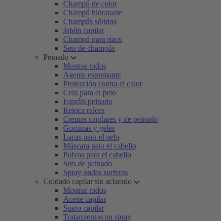
Champú de color
Champú hidratante
Champús sólidos
Jabón capilar
Champú para rizos
Sets de champús
Peinado
Mostrar todos
Agente espumante
Protección contra el calor
Cera para el pelo
Espráis peinado
Retoca raíces
Cremas capilares y de peinado
Gominas y geles
Lacas para el pelo
Máscara para el cabello
Polvos para el cabello
Sets de peinado
Spray ondas surferas
Cuidado capilar sin aclarado
Mostrar todos
Aceite capilar
Suero capilar
Tratamientos en spray