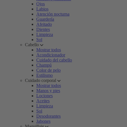
Ojos
Labios
Atención nocturna
Guardería
Afeitado
Dientes
Limpieza
Sol
Cabello
Mostrar todos
Acondicionador
Cuidado del cabello
Champú
Color de pelo
Estilismo
Cuidado corporal
Mostrar todos
Manos y pies
Lociones
Aceites
Limpieza
Sol
Desodorantes
Jabones
Maquillaje