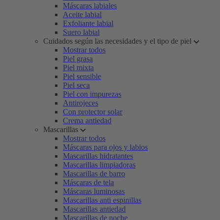
Máscaras labiales
Aceite labial
Exfoliante labial
Suero labial
Cuidados según las necesidades y el tipo de piel
Mostrar todos
Piel grasa
Piel mixta
Piel sensible
Piel seca
Piel con impurezas
Antirojeces
Con protector solar
Crema antiedad
Mascarillas
Mostrar todos
Máscaras para ojos y labios
Mascarillas hidratantes
Mascarillas limpiadoras
Mascarillas de barro
Máscaras de tela
Máscaras luminosas
Mascarillas anti espinillas
Mascarillas antiedad
Mascarillas de noche